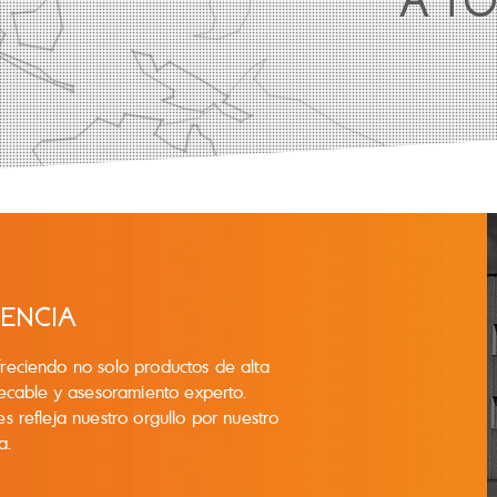
A T
IENCIA
freciendo no solo productos de alta
mpecable y asesoramiento experto.
s refleja nuestro orgullo por nuestro
a.