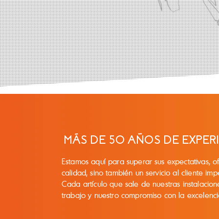
MÁS DE 50 AÑOS DE EXPER
Estamos aquí para superar sus expectativas, o
calidad, sino también un servicio al cliente i
Cada artículo que sale de nuestras instalacione
trabajo y nuestro compromiso con la excelenci