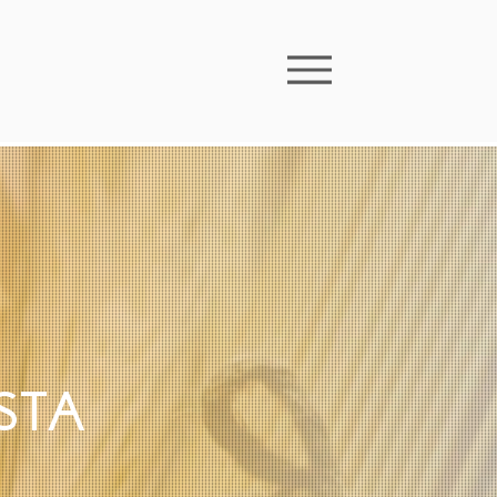
D
STA