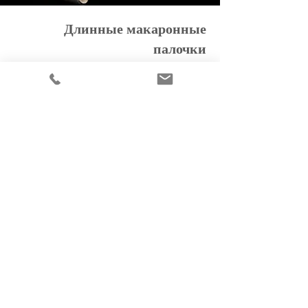
Длинные макаронные
палочки
Совместимо с линиями PAVAN
Из нержавеющей стали
СМодель с литыми наконечниками из
нержавеющей стали Ø10 мм
Доступная длина: 2558 мм