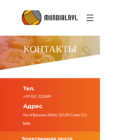
КОНТАКТЫ
Тел.
+39 031 523089
Адрес
Via al Bassone 60/64, 22100 Como CO,
Italia
Электронная почта